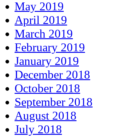
May 2019
April 2019
March 2019
February 2019
January 2019
December 2018
October 2018
September 2018
August 2018
July 2018