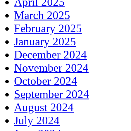
April 2025
March 2025
February 2025
January 2025
December 2024
November 2024
October 2024
September 2024
August 2024
July 2024