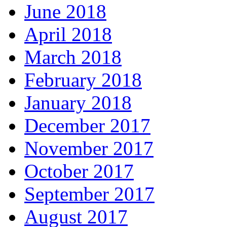
June 2018
April 2018
March 2018
February 2018
January 2018
December 2017
November 2017
October 2017
September 2017
August 2017