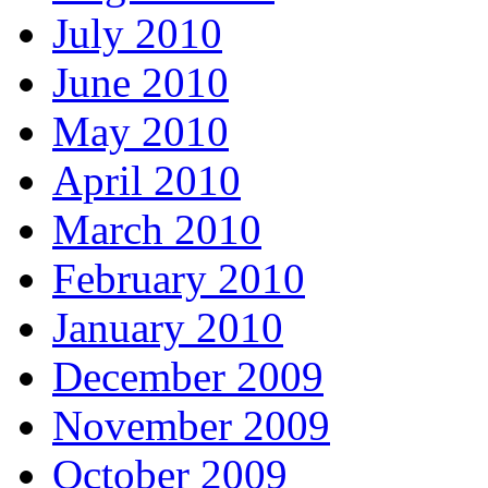
July 2010
June 2010
May 2010
April 2010
March 2010
February 2010
January 2010
December 2009
November 2009
October 2009