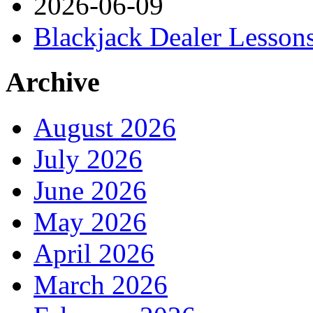
2026-06-09
Blackjack Dealer Lesson
Archive
August 2026
July 2026
June 2026
May 2026
April 2026
March 2026