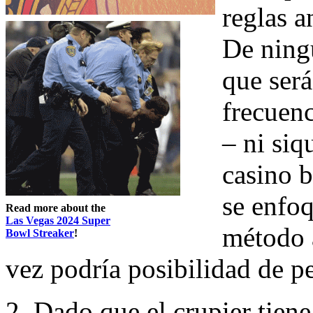
reglas a
De ning
que será
frecuenc
– ni siq
casino b
se enfoq
Read more about the
Las Vegas 2024 Super
método a
Bowl Streaker
!
vez podría posibilidad de p
2. Dado que el crupier tiene 