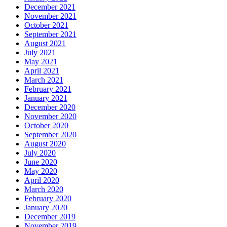
December 2021
November 2021
October 2021
September 2021
August 2021
July 2021
May 2021
April 2021
March 2021
February 2021
January 2021
December 2020
November 2020
October 2020
September 2020
August 2020
July 2020
June 2020
May 2020
April 2020
March 2020
February 2020
January 2020
December 2019
November 2019