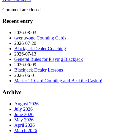
Comment are closed.
Recent entry
2026-08-03
twenty-one Counting Cards
2026-07-20
Blackjack Dealer Coaching
2026-07-13
General Rules for Playing Blackjack
2026-06-09
Blackjack Dealer Lessons
2026-06-01
Master 21 Card Counting and Beat the Casino!
Archive
August 2026
July 2026
June 2026
May 2026
April 2026
March 2026