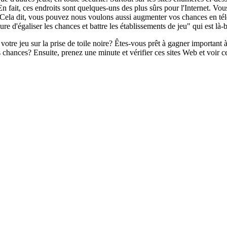
 En fait, ces endroits sont quelques-uns des plus sûrs pour l'Internet. V
e. Cela dit, vous pouvez nous voulons aussi augmenter vos chances en tél
 d'égaliser les chances et battre les établissements de jeu" qui est là-
tre jeu sur la prise de toile noire? Êtes-vous prêt à gagner important à
s chances? Ensuite, prenez une minute et vérifier ces sites Web et voir ce