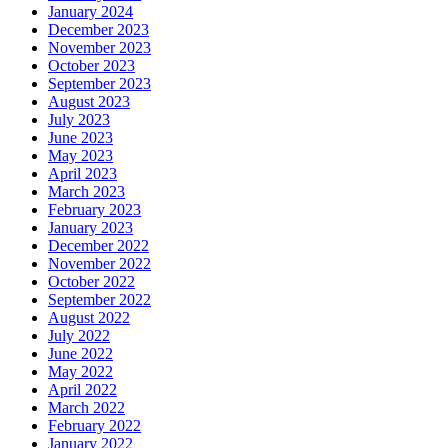
January 2024
December 2023
November 2023
October 2023
September 2023
August 2023
July 2023
June 2023
May 2023
April 2023
March 2023
February 2023
January 2023
December 2022
November 2022
October 2022
September 2022
August 2022
July 2022
June 2022
May 2022
April 2022
March 2022
February 2022
January 2022