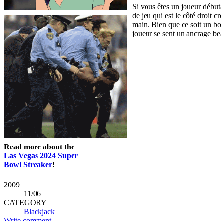
Si vous êtes un joueur début
de jeu qui est le côté droit 
main. Bien que ce soit un bo
joueur se sent un ancrage be
Read more about the
Las Vegas 2024 Super
Bowl Streaker
!
2009
11
/06
CATEGORY
Blackjack
Write comment