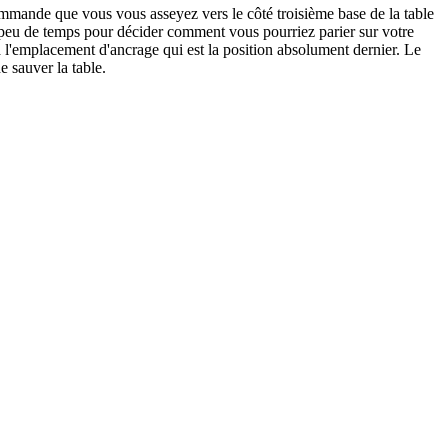
commande que vous vous asseyez vers le côté troisième base de la table
tit peu de temps pour décider comment vous pourriez parier sur votre
à l'emplacement d'ancrage qui est la position absolument dernier. Le
 sauver la table.