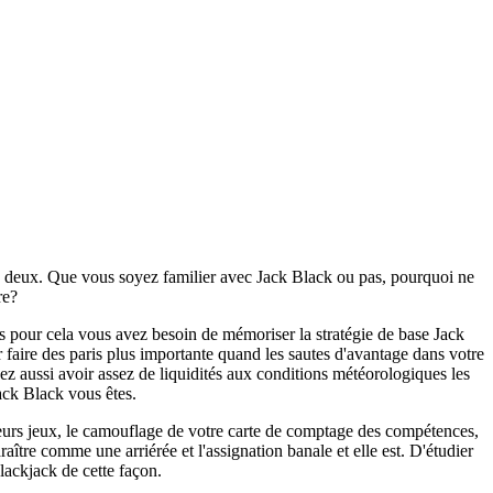
les deux. Que vous soyez familier avec Jack Black ou pas, pourquoi ne
re?
 pour cela vous avez besoin de mémoriser la stratégie de base Jack
r faire des paris plus importante quand les sautes d'avantage dans votre
vez aussi avoir assez de liquidités aux conditions météorologiques les
ack Black vous êtes.
urs jeux, le camouflage de votre carte de comptage des compétences,
ître comme une arriérée et l'assignation banale et elle est. D'étudier
lackjack de cette façon.