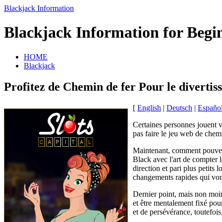
Blackjack Information
Blackjack Information for Begi
HOME
Blackjack
Profitez de Chemin de fer Pour le divertiss
[
English
|
Deutsch
|
Españo
Certaines personnes jouent v
pas faire le jeu web de chemi
Maintenant, comment pouvez-
Black avec l'art de compter l
direction et pari plus petits
changements rapides qui vont
Dernier point, mais non moi
et être mentalement fixé pour
et de persévérance, toutefoi